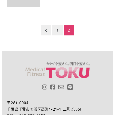
投
1
2
稿
の
ペ
ー
ジ
送
り
〒261-0004
千葉県千葉市美浜区高洲1-21-1 三基ビル5F